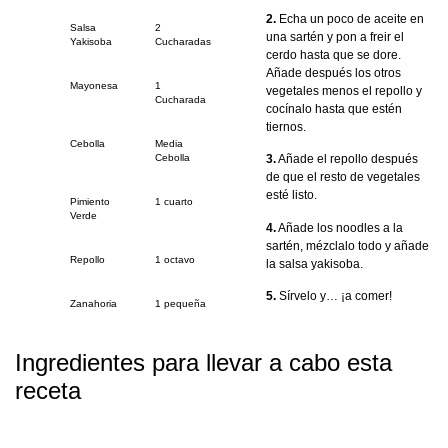
2.
Echa un poco de aceite en
Salsa
2
una sartén y pon a freir el
Yakisoba
Cucharadas
cerdo hasta que se dore.
Añade después los otros
Mayonesa
1
vegetales menos el repollo y
Cucharada
cocínalo hasta que estén
tiernos.
Cebolla
Media
Cebolla
3.
Añade el repollo después
de que el resto de vegetales
esté listo.
Pimiento
1 cuarto
Verde
4.
Añade los noodles a la
sartén, mézclalo todo y añade
Repollo
1 octavo
la salsa yakisoba.
5.
Sírvelo y… ¡a comer!
Zanahoria
1 pequeña
Ingredientes para llevar a cabo esta
receta