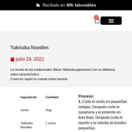
Recíbelo en
48h laborables
0
KITS DE PREPAR
Yakisoba Noodles
julio 19, 2021
La receta de los tradicionales fideos Yakisoba japoneses con su deliciosa
salsa característica.
Como en Japón te cuenta cómo hacerlo.
Proceso:
Ingrediente
Cantidad
1.
Corta el cerdo en pequeñas
rodajas. Después corta la
Cerdo
50gr
zanahoria y el pimiento en
tiras finas. Después corta el
repollo y la cebolla en trocitos
Yakisoba
1 sobre
Noodles
pequeños.