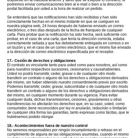
dispuesto en la cláusula anterior y salvo que se estipule lo contrario, le
podremos enviar comunicaciones bien al e-mail o bien a la dirección
postal facilitada por usted a la hora de realizar un pedido.
Se entenderá que las notificaciones han sido recibidas y han sido
correctamente hechas en el mismo instante en que se cuelguen en
nuestra página web, 24 horas después de haberse enviado un correo
electrónico, o tres días después de la fecha de franqueo de cualquier
carta. Para probar que la notificación ha sido hecha, será suficiente con
probar, en el caso de una carta, que tenía la dirección correcta, estaba
correctamente sellada y que fue debidamente entregada en correos o en
un buzón y, en el caso de un correo electrónico, que el mismo fue enviado
a la dirección de correo electrónico especificada por el receptor.
17.- Cesión de derechos y obligaciones
El contrato es vinculante tanto para usted como para nosotros, así como
para nuestros respectivos sucesores, cesionarios y causahabientes.
Usted no podrá transmitir, ceder, gravar o de cualquier otro modo
transferir un contrato o alguno de los derechos u obligaciones derivados
del mismo, sin haber obtenido nuestro consentimiento previo por escrito.
Podemos transmitir, ceder, gravar, subcontratar o de cualquier otro modo
transferir un contrato o alguno de los derechos u obligaciones derivados
del mismo, en cualquier momento durante su vigencia. Para evitar
cualquier duda, dichas transmisiones, cesiones, gravámenes u otras
transferencias no afectarán los derechos que, en su caso, usted, como
consumidor, tiene reconocidos por ley ni anularán, reducirán o limitarán
de cualquier otra forma las garantías, tanto expresas como tácitas, que le
hubiésemos podido otorgar.
18.- Acontecimientos fuera de nuestro control
No seremos responsables por ningún incumplimiento o retraso en el
cumplimiento de alguna de las obligaciones asumidas, cuando el mismo