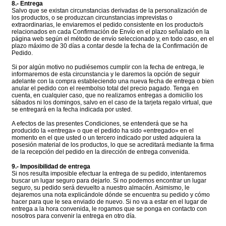
8.- Entrega
Salvo que se existan circunstancias derivadas de la personalización de
los productos, o se produzcan circunstancias imprevistas o
extraordinarias, le enviaremos el pedido consistente en los producto/s
relacionados en cada Confirmación de Envío en el plazo señalado en la
página web según el método de envío seleccionado y, en todo caso, en el
plazo máximo de 30 días a contar desde la fecha de la Confirmación de
Pedido.
Si por algún motivo no pudiésemos cumplir con la fecha de entrega, le
informaremos de esta circunstancia y le daremos la opción de seguir
adelante con la compra estableciendo una nueva fecha de entrega o bien
anular el pedido con el reembolso total del precio pagado. Tenga en
cuenta, en cualquier caso, que no realizamos entregas a domicilio los
sábados ni los domingos, salvo en el caso de la tarjeta regalo virtual, que
se entregará en la fecha indicada por usted.
A efectos de las presentes Condiciones, se entenderá que se ha
producido la «entrega» o que el pedido ha sido «entregado» en el
momento en el que usted o un tercero indicado por usted adquiera la
posesión material de los productos, lo que se acreditará mediante la firma
de la recepción del pedido en la dirección de entrega convenida.
9.- Imposibilidad de entrega
Si nos resulta imposible efectuar la entrega de su pedido, intentaremos
buscar un lugar seguro para dejarlo. Si no podemos encontrar un lugar
seguro, su pedido será devuelto a nuestro almacén. Asimismo, le
dejaremos una nota explicándole dónde se encuentra su pedido y cómo
hacer para que le sea enviado de nuevo. Si no va a estar en el lugar de
entrega a la hora convenida, le rogamos que se ponga en contacto con
nosotros para convenir la entrega en otro día.