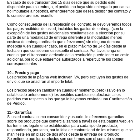
En caso de que transcurridos 15 días desde que su pedido esté
disponible para su entrega, el pedido no haya sido entregado por causa
no imputable a nosotros, entenderemos que desea desistir del contrato y
lo consideraremos resuelto.
Como consecuencia de la resolución del contrato, le devolveremos todos
los pagos recibidos de usted, incluidos los gastos de entrega (con la
excepción de los gastos adicionales resultantes de la elección por su
parte de una modalidad de entrega diferente a la modalidad menos
costosa de entrega ordinaria que ofrezcamos) sin ninguna demora
indebida y, en cualquier caso, en el plazo máximo de 14 días desde la
fecha en que consideremos resuelto el contrato. Por favor, tenga en
cuenta que el transporte derivado de la resolución puede tener un coste
adicional, por lo que estaremos autorizados a repercutirle los costes
correspondientes.
10.- Precio y pago
Los precios de la página web incluyen IVA, pero excluyen los gastos de
envío, que se añadirán al importe total.
Los precios pueden cambiar en cualquier momento, pero (salvo en lo
establecido anteriormente) los posibles cambios no afectarán a los
pedidos con respecto a los que ya le hayamos enviado una Confirmación
de Pedido.
11.- Garantías
Si usted contrata como consumidor y usuario, le ofrecemos garantías
sobre los productos que comercializamos a través de esta página web, en
los términos legalmente establecidos para cada tipo de producto,
respondiendo, por tanto, por la falta de conformidad de los mismos que se
manifieste en un plazo de dos años desde la entrega del producto.
Se entiende que los productos son conformes con el contrato siempre