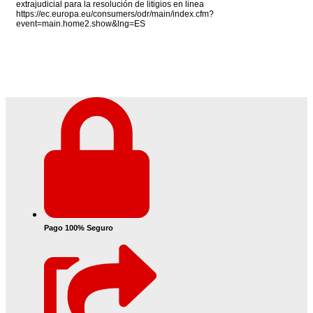
extrajudicial para la resolución de litigios en linea
https://ec.europa.eu/consumers/odr/main/index.cfm?
event=main.home2.show&lng=ES
Pago 100% Seguro