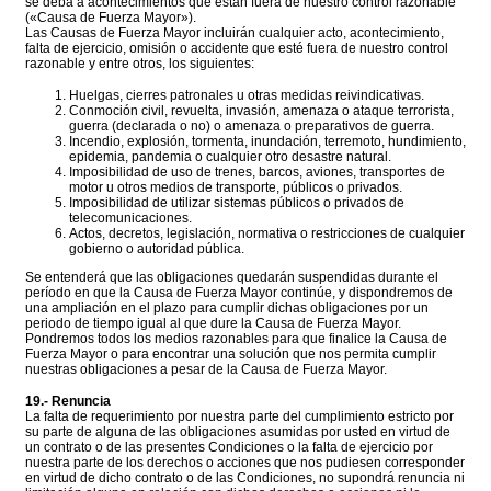
se deba a acontecimientos que están fuera de nuestro control razonable
(«Causa de Fuerza Mayor»).
Las Causas de Fuerza Mayor incluirán cualquier acto, acontecimiento,
falta de ejercicio, omisión o accidente que esté fuera de nuestro control
razonable y entre otros, los siguientes:
Huelgas, cierres patronales u otras medidas reivindicativas.
Conmoción civil, revuelta, invasión, amenaza o ataque terrorista,
guerra (declarada o no) o amenaza o preparativos de guerra.
Incendio, explosión, tormenta, inundación, terremoto, hundimiento,
epidemia, pandemia o cualquier otro desastre natural.
Imposibilidad de uso de trenes, barcos, aviones, transportes de
motor u otros medios de transporte, públicos o privados.
Imposibilidad de utilizar sistemas públicos o privados de
telecomunicaciones.
Actos, decretos, legislación, normativa o restricciones de cualquier
gobierno o autoridad pública.
Se entenderá que las obligaciones quedarán suspendidas durante el
período en que la Causa de Fuerza Mayor continúe, y dispondremos de
una ampliación en el plazo para cumplir dichas obligaciones por un
periodo de tiempo igual al que dure la Causa de Fuerza Mayor.
Pondremos todos los medios razonables para que finalice la Causa de
Fuerza Mayor o para encontrar una solución que nos permita cumplir
nuestras obligaciones a pesar de la Causa de Fuerza Mayor.
19.- Renuncia
La falta de requerimiento por nuestra parte del cumplimiento estricto por
su parte de alguna de las obligaciones asumidas por usted en virtud de
un contrato o de las presentes Condiciones o la falta de ejercicio por
nuestra parte de los derechos o acciones que nos pudiesen corresponder
en virtud de dicho contrato o de las Condiciones, no supondrá renuncia ni