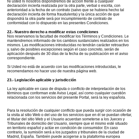
Ni usted ni nosotros dispondremos de acción frente a cualquier
declaración incierta realizada por la otra parte, verbal o escrita, con
anterioridad a la fecha de un contrato (salvo que se hubiera hecho tal
declaración incierta de forma fraudulenta) y la única acción de que
dispondrá la otra parte será por incumplimiento de contrato de
conformidad con lo dispuesto en las presentes Condiciones.
22.- Nuestro derecho a modificar estas condiciones
Nos reservamos la facultad de modificar los Términos y Condiciones. Le
mantendremos informado de los cambios sustanciales realizados en los
mismos. Las modificaciones introducidas no tendrán carácter retroactivo
y, salvo de posibles excepciones según el caso concreto, serán de
aplicación después de 30 días de la fecha de su publicación en el aviso
correspondiente.
Si Usted no está de acuerdo con las modificaciones introducidas, le
recomendamos no hacer uso de nuestra página web.
23.- Legislación aplicable y jurisdicción
La ley aplicable en caso de disputa o conflicto de interpretación de los
términos que conforman este Aviso Legal, así como cualquier cuestión
relacionada con los servicios del presente Portal, será la ley española.
Para la resolución de cualquier conflicto que pueda surgir con ocasión de
la visita al sitio Web o del uso de los servicios que en él se puedan ofertar,
el titular del sitio Web y el Usuario acuerdan someterse a los Jueces y
Tribunales de domicilio del Usuario, siempre que el mismo esté situado
en territorio español y actúe en condición de consumidor. En caso
contrario, la sumisión será a los juzgados y tribunales de la ciudad de
Madrid, España. También puede acogerse a la plataforma europea