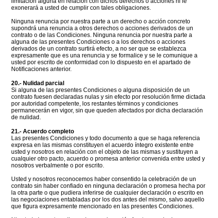
limitación alguna en relación con dichos derechos o acciones ni le
exonerará a usted de cumplir con tales obligaciones.
Ninguna renuncia por nuestra parte a un derecho o acción concreto
supondrá una renuncia a otros derechos o acciones derivados de un
contrato o de las Condiciones. Ninguna renuncia por nuestra parte a
alguna de las presentes Condiciones o a los derechos o acciones
derivados de un contrato surtirá efecto, a no ser que se establezca
expresamente que es una renuncia y se formalice y se le comunique a
usted por escrito de conformidad con lo dispuesto en el apartado de
Notificaciones anterior.
20.- Nulidad parcial
Si alguna de las presentes Condiciones o alguna disposición de un
contrato fuesen declaradas nulas y sin efecto por resolución firme dictada
por autoridad competente, los restantes términos y condiciones
permanecerán en vigor, sin que queden afectados por dicha declaración
de nulidad.
21.- Acuerdo completo
Las presentes Condiciones y todo documento a que se haga referencia
expresa en las mismas constituyen el acuerdo íntegro existente entre
usted y nosotros en relación con el objeto de las mismas y sustituyen a
cualquier otro pacto, acuerdo o promesa anterior convenida entre usted y
nosotros verbalmente o por escrito.
Usted y nosotros reconocemos haber consentido la celebración de un
contrato sin haber confiado en ninguna declaración o promesa hecha por
la otra parte o que pudiera inferirse de cualquier declaración o escrito en
las negociaciones entabladas por los dos antes del mismo, salvo aquello
que figura expresamente mencionado en las presentes Condiciones.