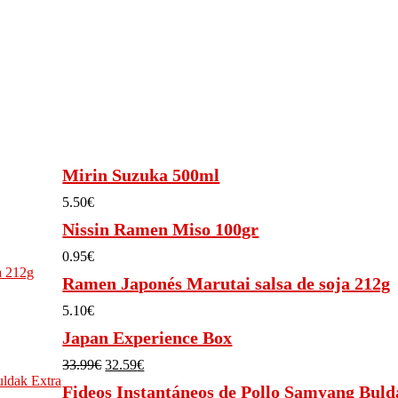
Mirin Suzuka 500ml
5.50
€
Nissin Ramen Miso 100gr
0.95
€
Ramen Japonés Marutai salsa de soja 212g
5.10
€
Japan Experience Box
33.99
€
El
32.59
€
El
precio
precio
Fideos Instantáneos de Pollo Samyang Buld
original
actual