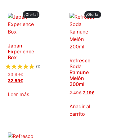
¡Oferta!
¡Oferta!
Japan
Experience
Box
Refresco
Soda
(1)
Ramune
33.99
€
Melón
32.59
€
200ml
2.49
€
2.19
€
Leer más
Añadir al
carrito