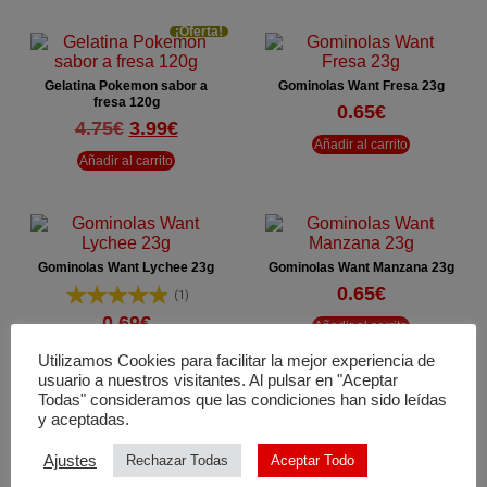
¡Oferta!
Gelatina Pokemon sabor a
Gominolas Want Fresa 23g
fresa 120g
0.65
€
El
El
4.75
€
3.99
€
Añadir al carrito
precio
precio
Añadir al carrito
original
actual
era:
es:
4.75€.
3.99€.
Gominolas Want Lychee 23g
Gominolas Want Manzana 23g
0.65
€
(1)
0.69
€
Añadir al carrito
Añadir al carrito
Utilizamos Cookies para facilitar la mejor experiencia de
usuario a nuestros visitantes. Al pulsar en "Aceptar
Todas" consideramos que las condiciones han sido leídas
¡Oferta!
y aceptadas.
Ajustes
Rechazar Todas
Aceptar Todo
Japan Experience Box