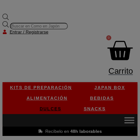
Búsqueda
de
Entrar / Registrarse
productos
0
Carrito
KITS DE PREPARACIÓN
JAPAN BOX
ALIMENTACIÓN
BEBIDAS
DULCES
SNACKS
Recíbelo en
48h laborables