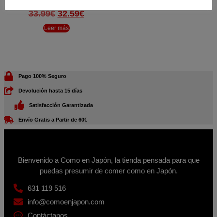
(1)
El
El
33.99
€
32.59
€
precio
precio
Leer más
original
actual
era:
es:
33.99€.
32.59€.
Pago 100% Seguro
Devolución hasta 15 días
Satisfacción Garantizada
Envío Gratis a Partir de 60€
Bienvenido a Como en Japón, la tienda pensada para que
puedas presumir de comer como en Japón.
631 119 516
info@comoenjapon.com
Contáctanos