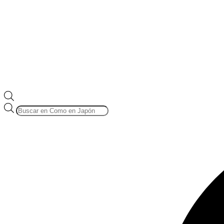
Búsqueda
de
productos