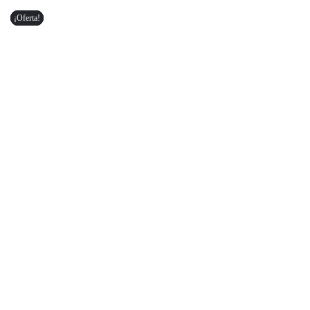
Ir
¡Oferta!
¡Oferta!
¡Oferta!
al
contenido