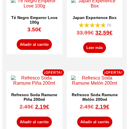
Té Negro Emperor Love
Japan Experience Box
100g
(1)
3.50
€
El
El
33.99
€
32.59
€
precio
preci
original
actual
Añadir al carrito
Leer más
era:
es:
33.99€.
32.59€
¡OFERTA!
¡OFERTA!
Refresco Soda Ramune
Refresco Soda Ramune
Piña 200ml
Melón 200ml
El
El
El
El
2.49
€
2.19
€
2.49
€
2.19
€
precio
precio
precio
precio
original
actual
original
actual
Añadir al carrito
Añadir al carrito
era:
es:
era:
es: