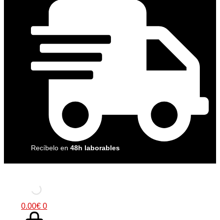
Recíbelo en
48h laborables
0.00
€
0