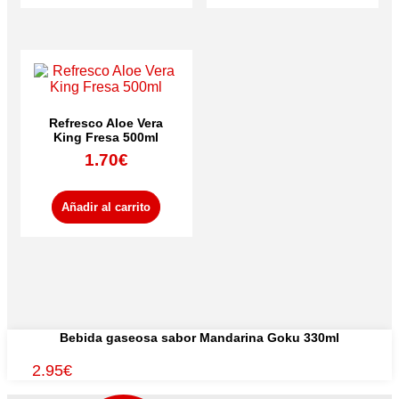
2.49€.
2.19€.
2.49€.
2.19€.
Refresco Aloe Vera
King Fresa 500ml
1.70
€
Añadir al carrito
Bebida gaseosa sabor Mandarina Goku 330ml
2.95
€