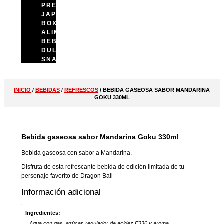
PREPARACIÓN
JAPAN
BOX
ALIMENTACIÓN
BEBIDAS
DULCES
SNACKS
INICIO
/
BEBIDAS
/
REFRESCOS
/ BEBIDA GASEOSA SABOR MANDARINA
GOKU 330ML
Bebida gaseosa sabor Mandarina Goku 330ml
Bebida gaseosa con sabor a Mandarina.
Disfruta de esta refrescante bebida de edición limitada de tu
personaje favorito de Dragon Ball
Información adicional
Ingredientes:
Agua con gas, azúcar, regulador de acidez E330 y aroma.