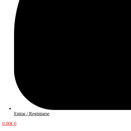
Entrar / Registrarse
0.00
€
0