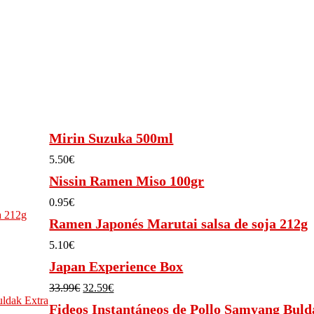
Mirin Suzuka 500ml
5.50
€
Nissin Ramen Miso 100gr
0.95
€
Ramen Japonés Marutai salsa de soja 212g
5.10
€
Japan Experience Box
El
El
33.99
€
32.59
€
precio
precio
Fideos Instantáneos de Pollo Samyang Buld
original
actual