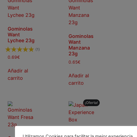
Gominolas
Want
Gominolas
Lychee 23g
Want
Manzana
(1)
23g
0.69
€
0.65
€
Añadir al
Añadir al
carrito
carrito
¡Oferta!
Japan
Utilizamos Cookies para facilitar la mejor experiencia