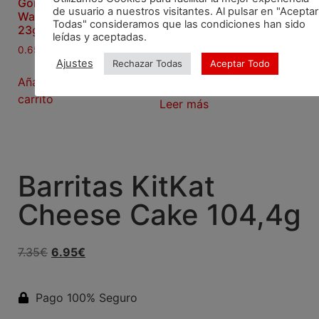
Gominolas
Experience
de usuario a nuestros visitantes. Al pulsar en "Aceptar
Want Fresa
Box
Todas" consideramos que las condiciones han sido
23g
leídas y aceptadas.
(1)
0.65
€
33.99
€
Ajustes
Rechazar Todas
Aceptar Todo
32.59
€
Añadir al
carrito
Leer más
Barritas KitKat
Cheese Cake 104,4g
7.35
€
6.95
€
Pago 100% Seguro