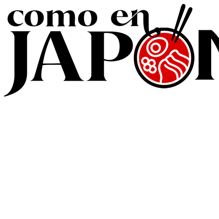
Ir
al
contenido