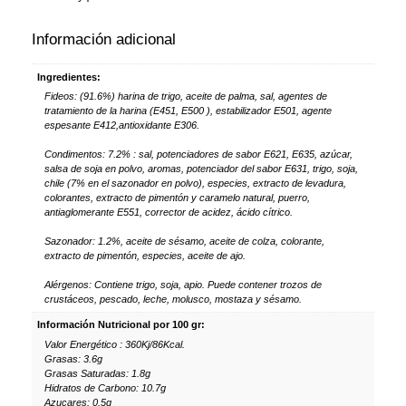
Información adicional
Ingredientes:
Fideos: (91.6%) harina de trigo, aceite de palma, sal, agentes de
tratamiento de la harina (E451, E500 ), estabilizador E501, agente
espesante E412,antioxidante E306.
Condimentos: 7.2% : sal, potenciadores de sabor E621, E635, azúcar,
salsa de soja en polvo, aromas, potenciador del sabor E631, trigo, soja,
chile (7% en el sazonador en polvo), especies, extracto de levadura,
colorantes, extracto de pimentón y caramelo natural, puerro,
antiaglomerante E551, corrector de acidez, ácido cítrico.
Sazonador: 1.2%, aceite de sésamo, aceite de colza, colorante,
extracto de pimentón, especies, aceite de ajo.
Alérgenos: Contiene trigo, soja, apio. Puede contener trozos de
crustáceos, pescado, leche, molusco, mostaza y sésamo.
Información Nutricional por 100 gr:
Valor Energético : 360Kj/86Kcal.
Grasas: 3.6g
Grasas Saturadas: 1.8g
Hidratos de Carbono: 10.7g
Azucares: 0.5g