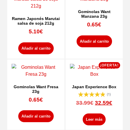
Gominolas Want
Manzana 23g
Ramen Japonés Marutai
salsa de soja 212g
0.65
€
5.10
€
Añadir al carrito
Añadir al carrito
¡OFERTA!
Gominolas Want Fresa
Japan Experience Box
23g
(1)
0.65
€
33.99
€
32.59
€
Añadir al carrito
Leer más