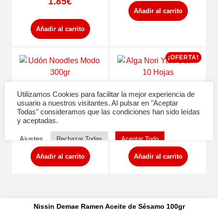
1.85
€
Añadir al carrito
Añadir al carrito
¡OFERTA!
Udón Noodles Modo
Alga Nori Yaki Sushi 10
300gr
Hojas
(1)
(1)
2.20
€
3.15
€
2.99
€
Añadir al carrito
Añadir al carrito
Nissin Demae Ramen Aceite de Sésamo 100gr