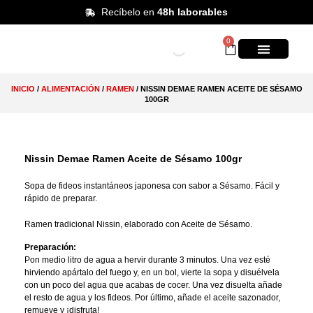
Recíbelo en
48h laborables
0
KITS DE PREPAR
INICIO
/
ALIMENTACIÓN
/
RAMEN
/ NISSIN DEMAE RAMEN ACEITE DE SÉSAMO
100GR
Nissin Demae Ramen Aceite de Sésamo 100gr
Sopa de fideos instantáneos japonesa con sabor a Sésamo. Fácil y
rápido de preparar.
Ramen tradicional Nissin, elaborado con Aceite de Sésamo.
Preparación:
Pon medio litro de agua a hervir durante 3 minutos. Una vez esté
hirviendo apártalo del fuego y, en un bol, vierte la sopa y disuélvela
con un poco del agua que acabas de cocer. Una vez disuelta añade
el resto de agua y los fideos. Por último, añade el aceite sazonador,
remueve y ¡disfruta!